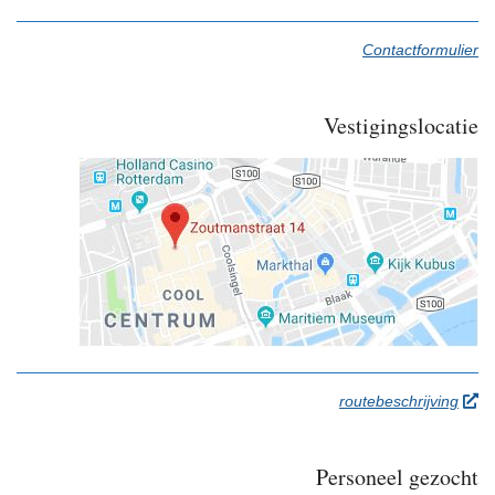
Contactformulier
Vestigingslocatie
open
routebeschrijving
a
new
Personeel gezocht
wind