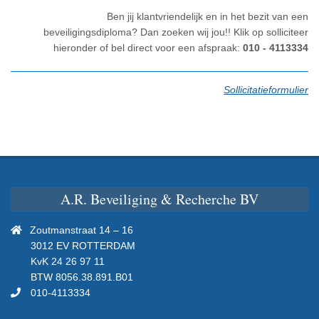
Ben jij klantvriendelijk en in het bezit van een
beveiligingsdiploma? Dan zoeken wij jou!! Klik op solliciteer
hieronder of bel direct voor een afspraak:
010 - 4113334
Sollicitatieformulier
A.R. Beveiliging & Recherche BV
Ga
Zoutmanstraat 14 – 16
naar
3012 EV ROTTERDAM
het
KvK 24 26 97 11
contactformulier
BTW 8056.38.891.B01
010-4113334