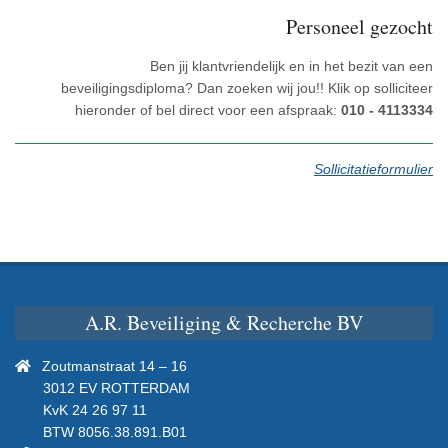
new
Personeel gezocht
wind
Ben jij klantvriendelijk en in het bezit van een
beveiligingsdiploma? Dan zoeken wij jou!! Klik op solliciteer
hieronder of bel direct voor een afspraak:
010 - 4113334
Sollicitatieformulier
A.R. Beveiliging & Recherche BV
Ga
Zoutmanstraat 14 – 16
naar
3012 EV ROTTERDAM
het
KvK 24 26 97 11
contactformulier
BTW 8056.38.891.B01