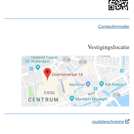
Contactformulier
Vestigingslocatie
open
routebeschrijving
a